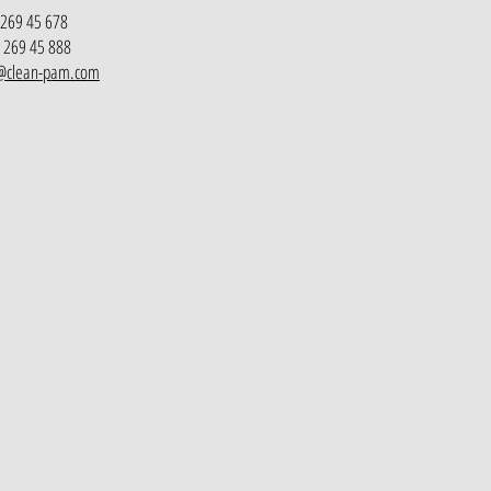
 269 45 678
 269 45 888
t@clean-pam.com